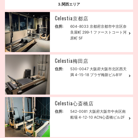
3.関西エリア
Celestia京都店
住所:
604-8033 京都府京都市中京区奈
良屋町 299-1 ファーストコート河
原町 5F
Celestia梅田店
住所:
530-0047 大阪府大阪市北区西天
満 4-15-18 プラザ梅新ビルB1F
Celestia心斎橋店
住所:
542-0081 大阪府大阪市中央区南
船場 4-12-10 ACN心斎橋ビル2F