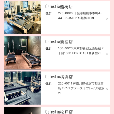
Celestia船橋店
住所:
273-0005 千葉県船橋市本町4-
44-35 JMFビル船橋01 3F
Celestia新宿店
住所:
160-0023 東京都新宿区西新宿 7
丁目16‐11 FORECAST西新宿2F
Celestia横浜店
住所:
220-0011 神奈川県横浜市西区高
島 2-7-1 ファーストプレイス横浜
2F
Celestia松戸店