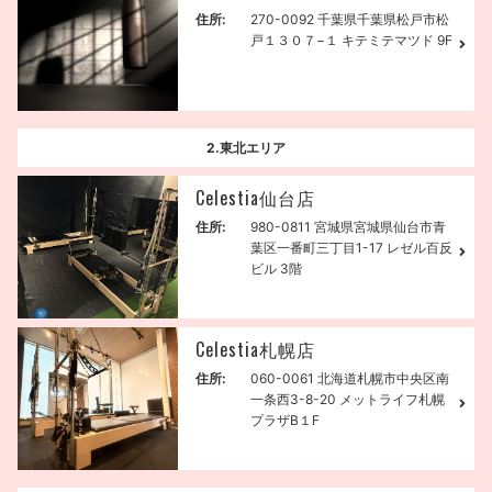
住所:
270-0092 千葉県千葉県松戸市松
戸１３０７−１ キテミテマツド 9F
2.東北エリア
Celestia仙台店
住所:
980-0811 宮城県宮城県仙台市青
葉区一番町三丁目1-17 レゼル百反
ビル 3階
Celestia札幌店
住所:
060-0061 北海道札幌市中央区南
一条西3-8-20 メットライフ札幌
プラザB１F