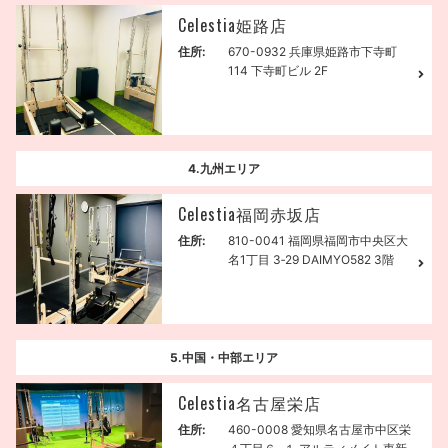
Celestia姫路店
住所:
670-0932 兵庫県姫路市下寺町
114 下寺町ビル 2F
4.九州エリア
Celestia福岡赤坂店
住所:
810-0041 福岡県福岡市中央区大
名1丁目 3‐29 DAIMYO582 3階
5.中国・中部エリア
Celestia名古屋栄店
住所:
460-0008 愛知県名古屋市中区栄